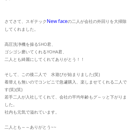
New face
さてさて、スギテック
の二人が会社の外回りを大掃除
してくれました。
高圧洗浄機を操るSHO君、
ゴシゴシ磨いてくれるYOHA君、
二人とも綺麗にしてくれてありがとう！！
そして、この後二人で 水遊びが始まりました(笑)
着替えも無いのでコンビニで急遽購入、楽しませてくれる二人で
す(笑)(笑)
若手二人が入社してくれて、会社の平均年齢もグ～ッと下がりま
した。
社内も元気で溢れています。
二人とも～～ありがとう~~