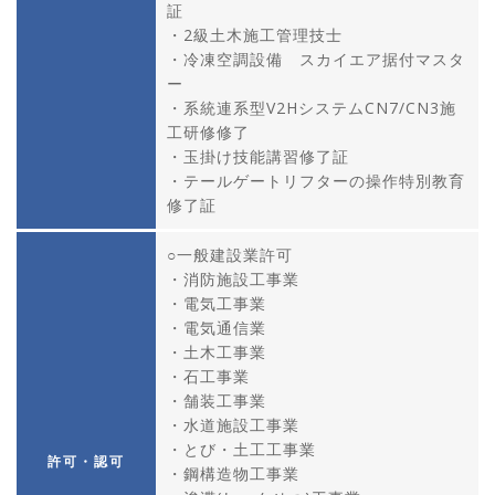
証
・2級土木施工管理技士
・冷凍空調設備 スカイエア据付マスタ
ー
・系統連系型V2HシステムCN7/CN3施
工研修修了
・玉掛け技能講習修了証
・テールゲートリフターの操作特別教育
修了証
○一般建設業許可
・消防施設工事業
・電気工事業
・電気通信業
・土木工事業
・石工事業
・舗装工事業
・水道施設工事業
・とび・土工工事業
許可・認可
・鋼構造物工事業