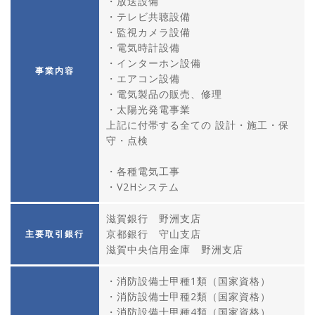
・放送設備
・テレビ共聴設備
・監視カメラ設備
・電気時計設備
・インターホン設備
事業内容
・エアコン設備
・電気製品の販売、修理
・太陽光発電事業
上記に付帯する全ての 設計・施工・保
守・点検
・各種電気工事
・V2Hシステム
滋賀銀行 野洲支店
京都銀行 守山支店
主要取引銀行
滋賀中央信用金庫 野洲支店
・消防設備士甲種1類（国家資格）
・消防設備士甲種2類（国家資格）
・消防設備士甲種4類（国家資格）