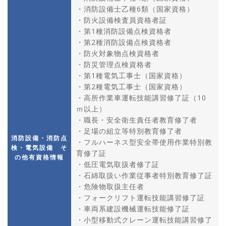
・消防設備士乙種6類（国家資格）
・防火設備検査員資格者証
・第1種消防設備点検資格者
・第2種消防設備点検資格者
・防火対象物点検資格者
・防災管理点検資格者
・第1種電気工事士（国家資格）
・第2種電気工事士（国家資格）
・高所作業車運転技能講習修了証（10
ｍ以上）
・職長・安全衛生責任者教育修了者
・足場の組立等特別教育修了者
消防設備・消防点
・フルハーネス型安全帯使用作業特別教
検・電気設備 そ
育修了証
の他有資格情報
・低圧電気取扱者修了証
・石綿取扱い作業従事者特別教育修了証
・危険物取扱主任者
・フォークリフト運転技能講習修了証
・車両系建設機械運転技能修了証
・小型移動式クレーン運転技能講習修了