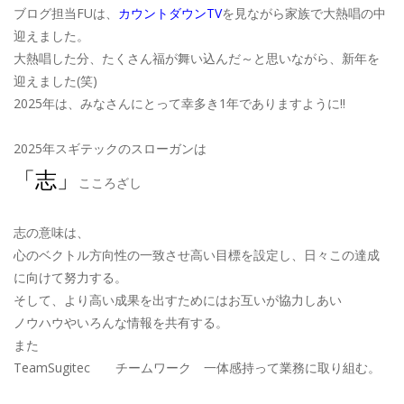
ブログ担当FUは、
カウントダウンTV
を見ながら家族で大熱唱の中
迎えました。
大熱唱した分、たくさん福が舞い込んだ～と思いながら、新年を
迎えました(笑)
2025年は、みなさんにとって幸多き1年でありますように!!
2025年スギテックのスローガンは
「志」
こころざし
志の意味は、
心のベクトル方向性の一致させ高い目標を設定し、日々この達成
に向けて努力する。
そして、より高い成果を出すためにはお互いが協力しあい
ノウハウやいろんな情報を共有する。
また
TeamSugitec チームワーク 一体感持って業務に取り組む。