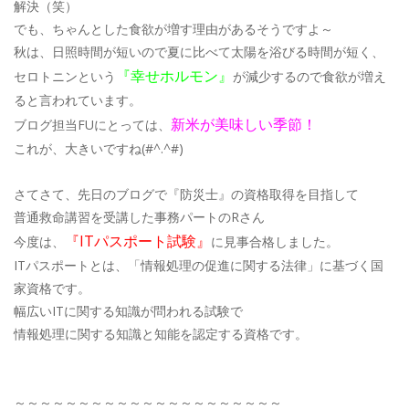
解決（笑）
でも、ちゃんとした食欲が増す理由があるそうですよ～
秋は、日照時間が短いので夏に比べて太陽を浴びる時間が短く、
『幸せホルモン』
セロトニンという
が減少するので食欲が増え
ると言われています。
新米が美味しい季節！
ブログ担当FUにとっては、
これが、大きいですね(#^.^#)
さてさて、先日のブログで『防災士』の資格取得を目指して
普通救命講習を受講した事務パートのRさん
『ITパスポート試験』
今度は、
に見事合格しました。
ITパスポートとは、「情報処理の促進に関する法律」に基づく国
家資格です。
幅広いITに関する知識が問われる試験で
情報処理に関する知識と知能を認定する資格です。
～～～～～～～～～～～～～～～～～～～～～